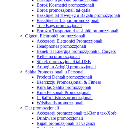
Boroż Kosmetiċi promozzjonali
Boroż promozzjonali tal-qafla
Basktijiet tal-Ħwejjeġ u Bagalji promozzjonali
Basktijiet ta' l-Isport promozzjonali
Tote Bags promozzjonali
Boroż u Trasportaturi tal-Inbid promozzjonali
Oġġetti Elettroniċi promozzjonali
Aċċessorji Elettroniċi Promozzjonali
Headphones promozzjonali
Banek tal-Enerġija promozzjonali u Ċarġers
Kelliema promozzjonali
Stikek promozzjonali tal-USB
Arloġġi u Arloġġi promozzjonali
Saħħa Promozzjonali u Personali
Prodotti Dentali promozzjonali
Eżerċizzju Promozzjonali & Fitness
Kura tas-Saħħa promozzjonali
Kura Personali Promozzjonali
Li jtaffu l-istress promozzjonali
Wristbands promozzjonali
Dar promozzjonali
Aċċessorji promozzjonali tal-Bar u tax-Xorb
Drinkware promozzjonali
Rigali promozzjonali tal-vaganzi