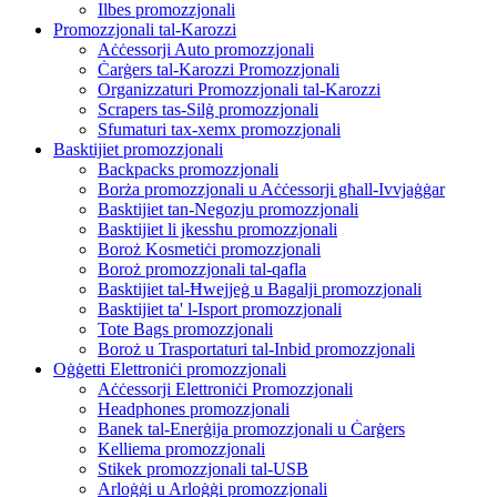
Ilbes promozzjonali
Promozzjonali tal-Karozzi
Aċċessorji Auto promozzjonali
Ċarġers tal-Karozzi Promozzjonali
Organizzaturi Promozzjonali tal-Karozzi
Scrapers tas-Silġ promozzjonali
Sfumaturi tax-xemx promozzjonali
Basktijiet promozzjonali
Backpacks promozzjonali
Borża promozzjonali u Aċċessorji għall-Ivvjaġġar
Basktijiet tan-Negozju promozzjonali
Basktijiet li jkessħu promozzjonali
Boroż Kosmetiċi promozzjonali
Boroż promozzjonali tal-qafla
Basktijiet tal-Ħwejjeġ u Bagalji promozzjonali
Basktijiet ta' l-Isport promozzjonali
Tote Bags promozzjonali
Boroż u Trasportaturi tal-Inbid promozzjonali
Oġġetti Elettroniċi promozzjonali
Aċċessorji Elettroniċi Promozzjonali
Headphones promozzjonali
Banek tal-Enerġija promozzjonali u Ċarġers
Kelliema promozzjonali
Stikek promozzjonali tal-USB
Arloġġi u Arloġġi promozzjonali