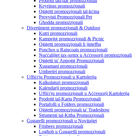
Prodotti tad-dar promozzjonali
Keyrings promozzjonali
Oġġetti promozzjonali tal-kċina
Provvisti Promozzjonali Pet
Għodda promozzjonali
Divertiment promozzjonali & Outdoor
Kutri promozzjonali
Kampeġġ promozzjonali & Picnic
Oġġetti promozzjonali li jintefħu
Ponchos u Raincoats promozzjonali
Nuċċalijiet tax-xemx u Aċċessorji promozzjonali
Oġġetti ta' Appoġġ Promozzjonali
Xugamani promozzjonali
Umbrelel promozzjonali
Uffiċċju Promozzjonali u Kartolerija
Kalkulaturi promozzjonali
Kalendarji promozzjonali
Uffiċċju promozzjonali u Aċċessorji Kartolerija
Prodotti tal-Karta Promozzjonali
Portafolli u Folders promozzjonali
Oġġetti promozzjonali ta' Tradeshow
Strumenti tal-Kitba Promozzjonali
Ġugarelli promozzjonali u Novitajiet
Frisbees promozzjonali
Logħob u Ġugarelli promozzjonali