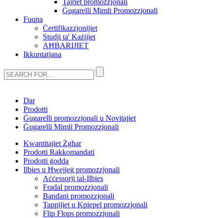
Tajriet promozzjonali
Ġugarelli Mimli Promozzjonali
Fuqna
Ċertifikazzjonijiet
Studji ta' Każijiet
AĦBARIJIET
Ikkuntatjana
Dar
Prodotti
Ġugarelli promozzjonali u Novitajiet
Ġugarelli Mimli Promozzjonali
Kwantitajiet Żgħar
Prodotti Rakkomandati
Prodotti ġodda
Ilbies u Ħwejjeġ promozzjonali
Aċċessorji tal-Ilbies
Fradal promozzjonali
Bandani promozzjonali
Tappijiet u Kpiepel promozzjonali
Flip Flops promozzjonali