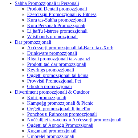
Saħħa Promozzjonali u Personali
Prodotti Dentali promozzjonali
Eżerċizzju Promozzjonali & Fitness
Kura tas-Saħħa promozzjonali
Kura Personali Promozzjonali
Li jtaffu l-istress promozzjonali
Wristbands promozzjonali
Dar promozzjonali
Aċċessorji promozzjonali tal-Bar u tax-Xorb
Drinkware promozzjonali
Rigali promozzjonali tal-vaganzi
Prodotti tad-dar promozzjonali
Keyrings promozzjonali
Oġġetti promozzjonali tal-kċina
Provvisti Promozzjonali Pet
Għodda promozzjonali
Divertiment promozzjonali & Outdoor
Kutri promozzjonali
Kampeġġ promozzjonali & Picnic
Oġġetti promozzjonali li jintefħu
Ponchos u Raincoats promozzjonali
Nuċċalijiet tax-xemx u Aċċessorji promozzjonali
Oġġetti ta' Appoġġ Promozzjonali
Xugamani promozzjonali
Umbrelel promozzjonali