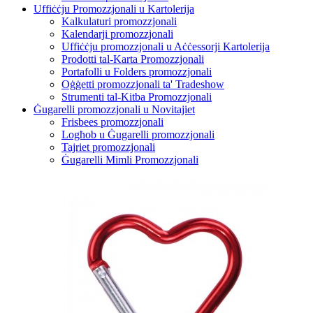
Uffiċċju Promozzjonali u Kartolerija
Kalkulaturi promozzjonali
Kalendarji promozzjonali
Uffiċċju promozzjonali u Aċċessorji Kartolerija
Prodotti tal-Karta Promozzjonali
Portafolli u Folders promozzjonali
Oġġetti promozzjonali ta' Tradeshow
Strumenti tal-Kitba Promozzjonali
Ġugarelli promozzjonali u Novitajiet
Frisbees promozzjonali
Logħob u Ġugarelli promozzjonali
Tajriet promozzjonali
Ġugarelli Mimli Promozzjonali