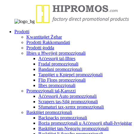
Prodotti
Kwantitajiet Żgħar
Prodotti Rakkomandati
Prodotti ġodda
Ilbies u Ħwejjeġ promozzjonali
Aċċessorji tal-Ilbies
Fradal promozzjonali
Bandani promozzjonali
Tappijiet u Kpiepel promozzjonali
Flip Flops promozzjonali
Ilbes promozzjonali
Promozzjonali tal-Karozzi
Aċċessorji Auto promozzjonali
Scrapers tas-Silġ promozzjonali
Sfumaturi tax-xemx promozzjonali
Basktijiet promozzjonali
Backpacks promozzjonali
Borża promozzjonali u Aċċessorji għall-Ivvjaġġar
Basktijiet tan-Negozju promozzjonali
Basktijiet li jkessħu promozzjonali