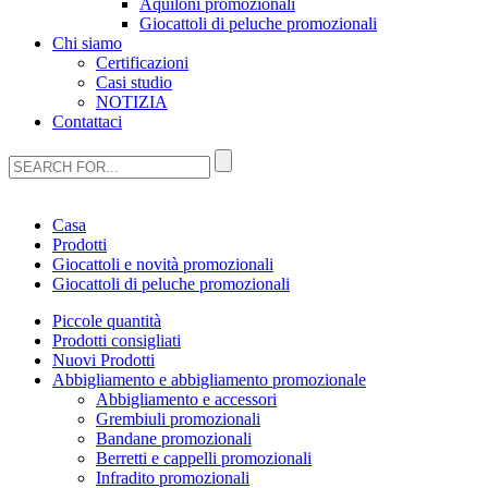
Aquiloni promozionali
Giocattoli di peluche promozionali
Chi siamo
Certificazioni
Casi studio
NOTIZIA
Contattaci
Casa
Prodotti
Giocattoli e novità promozionali
Giocattoli di peluche promozionali
Piccole quantità
Prodotti consigliati
Nuovi Prodotti
Abbigliamento e abbigliamento promozionale
Abbigliamento e accessori
Grembiuli promozionali
Bandane promozionali
Berretti e cappelli promozionali
Infradito promozionali