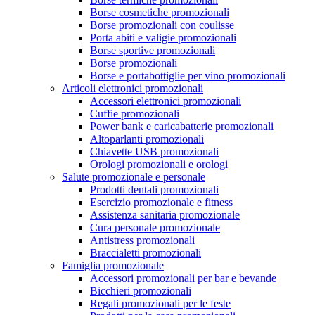
Borse cosmetiche promozionali
Borse promozionali con coulisse
Porta abiti e valigie promozionali
Borse sportive promozionali
Borse promozionali
Borse e portabottiglie per vino promozionali
Articoli elettronici promozionali
Accessori elettronici promozionali
Cuffie promozionali
Power bank e caricabatterie promozionali
Altoparlanti promozionali
Chiavette USB promozionali
Orologi promozionali e orologi
Salute promozionale e personale
Prodotti dentali promozionali
Esercizio promozionale e fitness
Assistenza sanitaria promozionale
Cura personale promozionale
Antistress promozionali
Braccialetti promozionali
Famiglia promozionale
Accessori promozionali per bar e bevande
Bicchieri promozionali
Regali promozionali per le feste