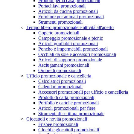
Prodotti per la casa promozionali
Portachiavi promozionali
Articoli da cucina promozionali
Forniture per animali promozionali
Strumenti promozionali
Tempo libero promozionale e attività all'aperto
Coperte promozionali
Campeggio promozionale e picnic
Articoli gonfiabili promozionali
Poncho e impermeabili promozionali
Occhiali da sole e accessori promozionali
Articoli di supporto promozionale
Asciugamani promozionali
Ombrelli promozionali
Ufficio promozionale e cancelleria
Calcolatrici promozionali
Calendari promozionali
Accessori promozionali per ufficio e cancelleria
Prodotti di carta promozionali
Portfolio e cartelle promozionali
Articoli promozionali per fiere
Strumenti di scrittura promozionale
Giocattoli e novità promozionali
Frisbee promozionali
Giochi e giocattoli promozionali