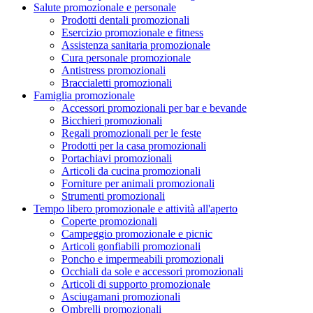
Salute promozionale e personale
Prodotti dentali promozionali
Esercizio promozionale e fitness
Assistenza sanitaria promozionale
Cura personale promozionale
Antistress promozionali
Braccialetti promozionali
Famiglia promozionale
Accessori promozionali per bar e bevande
Bicchieri promozionali
Regali promozionali per le feste
Prodotti per la casa promozionali
Portachiavi promozionali
Articoli da cucina promozionali
Forniture per animali promozionali
Strumenti promozionali
Tempo libero promozionale e attività all'aperto
Coperte promozionali
Campeggio promozionale e picnic
Articoli gonfiabili promozionali
Poncho e impermeabili promozionali
Occhiali da sole e accessori promozionali
Articoli di supporto promozionale
Asciugamani promozionali
Ombrelli promozionali