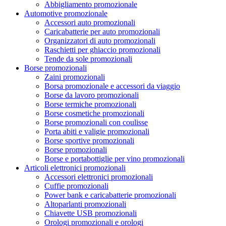
Abbigliamento promozionale
Automotive promozionale
Accessori auto promozionali
Caricabatterie per auto promozionali
Organizzatori di auto promozionali
Raschietti per ghiaccio promozionali
Tende da sole promozionali
Borse promozionali
Zaini promozionali
Borsa promozionale e accessori da viaggio
Borse da lavoro promozionali
Borse termiche promozionali
Borse cosmetiche promozionali
Borse promozionali con coulisse
Porta abiti e valigie promozionali
Borse sportive promozionali
Borse promozionali
Borse e portabottiglie per vino promozionali
Articoli elettronici promozionali
Accessori elettronici promozionali
Cuffie promozionali
Power bank e caricabatterie promozionali
Altoparlanti promozionali
Chiavette USB promozionali
Orologi promozionali e orologi