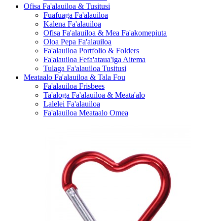
Ofisa Fa'alauiloa & Tusitusi
Fuafuaga Fa'alauiloa
Kalena Fa'alauiloa
Ofisa Fa'alauiloa & Mea Fa'akomepiuta
Oloa Pepa Fa'alauiloa
Fa'alauiloa Portfolio & Folders
Fa'alauiloa Fefa'ataua'iga Aitema
Tulaga Fa'alauiloa Tusitusi
Meataalo Fa'alauiloa & Tala Fou
Fa'alauiloa Frisbees
Ta'aloga Fa'alauiloa & Meata'alo
Lalelei Fa'alauiloa
Fa'alauiloa Meataalo Omea