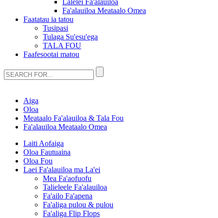
Lalelei Fa'alauiloa
Fa'alauiloa Meataalo Omea
Faatatau ia tatou
Tusipasi
Tulaga Su'esu'ega
TALA FOU
Faafesootai matou
Aiga
Oloa
Meataalo Fa'alauiloa & Tala Fou
Fa'alauiloa Meataalo Omea
Laiti Aofaiga
Oloa Fautuaina
Oloa Fou
Laei Fa'alauiloa ma La'ei
Mea Fa'aofuofu
Talieleele Fa'alauiloa
Fa'ailo Fa'apena
Fa'aliga pulou & pulou
Fa'aliga Flip Flops