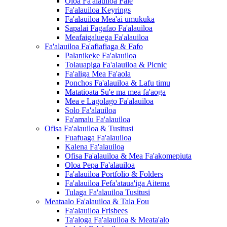
Oloa Fa'alauiloa Fale
Fa'alauiloa Keyrings
Fa'alauiloa Mea'ai umukuka
Sapalai Fagafao Fa'alauiloa
Meafaigaluega Fa'alauiloa
Fa'alauiloa Fa'afiafiaga & Fafo
Palanikeke Fa'alauiloa
Tolauapiga Fa'alauiloa & Picnic
Fa'aliga Mea Fa'aola
Ponchos Fa'alauiloa & Lafu timu
Matatioata Su'e ma mea fa'aoga
Mea e Lagolago Fa'alauiloa
Solo Fa'alauiloa
Fa'amalu Fa'alauiloa
Ofisa Fa'alauiloa & Tusitusi
Fuafuaga Fa'alauiloa
Kalena Fa'alauiloa
Ofisa Fa'alauiloa & Mea Fa'akomepiuta
Oloa Pepa Fa'alauiloa
Fa'alauiloa Portfolio & Folders
Fa'alauiloa Fefa'ataua'iga Aitema
Tulaga Fa'alauiloa Tusitusi
Meataalo Fa'alauiloa & Tala Fou
Fa'alauiloa Frisbees
Ta'aloga Fa'alauiloa & Meata'alo