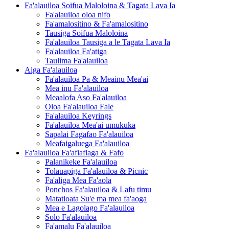
Fa'alauiloa Soifua Maloloina & Tagata Lava Ia
Fa'alauiloa oloa nifo
Fa'amalositino & Fa'amalositino
Tausiga Soifua Maloloina
Fa'alauiloa Tausiga a le Tagata Lava Ia
Fa'alauiloa Fa'atiga
Taulima Fa'alauiloa
Aiga Fa'alauiloa
Fa'alauiloa Pa & Meainu Mea'ai
Mea inu Fa'alauiloa
Meaalofa Aso Fa'alauiloa
Oloa Fa'alauiloa Fale
Fa'alauiloa Keyrings
Fa'alauiloa Mea'ai umukuka
Sapalai Fagafao Fa'alauiloa
Meafaigaluega Fa'alauiloa
Fa'alauiloa Fa'afiafiaga & Fafo
Palanikeke Fa'alauiloa
Tolauapiga Fa'alauiloa & Picnic
Fa'aliga Mea Fa'aola
Ponchos Fa'alauiloa & Lafu timu
Matatioata Su'e ma mea fa'aoga
Mea e Lagolago Fa'alauiloa
Solo Fa'alauiloa
Fa'amalu Fa'alauiloa