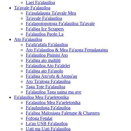
Laei Fa'alauiloa
Ta'avale Fa'alauiloa
Fa'asalalauga Ta'avale Mea
Ta'avale Fa'alauiloa
Fa'alapotopotoga Fa'alauiloa Ta'avale
Fa'aliga Ice Scrapers
Fa'alauiloa Paolo La
Ato Fa'alauiloa
Fa'afa'afafa Fa'alauiloa
Ato Fa'alauiloa & Mea Fa'aoga Femalagaiga
Fa'alauiloa Pisinisi Ato
Fa'aliga ato malūlū
Fa'alauiloa Ato Fa'alelei
Fa'aliga ato Fa'asolo
Fa'aliga Ato'ofu & Atopa'au
Ato Ta'aloga Fa'alauiloa
Taga Tote Fa'alauiloa
Fa'alauiloa Taga uaina ma ave
Fa'alauiloa Mea Fa'aeletonika
Fa'alauiloa Mea Fa'aeletonika
Fa'auluuluga Fa'alauiloa
Fa'aliga Malosiaga Faletupe & Chargers
Fofoga Fetalai
La'au USB Fa'alauiloa
Uati ma Uati Fa'alauiloa