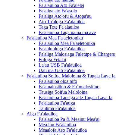
Fa'alauiloa Ato Fa'alelei
Fa'aliga ato Fa'asolo
Fa'aliga Ato'ofu & Atopa'au
Ato Ta'aloga Fa'alauiloa
Taga Tote Fa'alauiloa
Fa'alauiloa Taga uaina ma ave
Fa'alauiloa Mea Fa'aeletonika
Fa'alauiloa Mea Fa'aeletonika
Fa'auluuluga Fa'alauiloa
Fa'aliga Malosiaga Faletupe & Chargers
Fofoga Fetalai
La'au USB Fa'alauiloa
Uati ma Uati Fa'alauiloa
Fa'alauiloa Soifua Maloloina & Tagata Lava Ia
Fa'alauiloa oloa nifo
Fa'amalositino & Fa'amalositino
Tausiga Soifua Maloloina
Fa'alauiloa Tausiga a le Tagata Lava Ia
Fa'alauiloa Fa'atiga
Taulima Fa'alauiloa
Aiga Fa'alauiloa
Fa'alauiloa Pa & Meainu Mea'ai
Mea inu Fa'alauiloa
Meaalofa Aso Fa'alauiloa