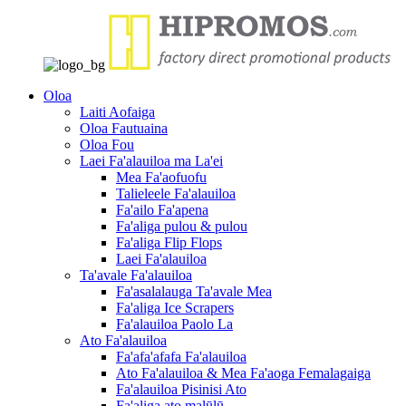
Oloa
Laiti Aofaiga
Oloa Fautuaina
Oloa Fou
Laei Fa'alauiloa ma La'ei
Mea Fa'aofuofu
Talieleele Fa'alauiloa
Fa'ailo Fa'apena
Fa'aliga pulou & pulou
Fa'aliga Flip Flops
Laei Fa'alauiloa
Ta'avale Fa'alauiloa
Fa'asalalauga Ta'avale Mea
Fa'aliga Ice Scrapers
Fa'alauiloa Paolo La
Ato Fa'alauiloa
Fa'afa'afafa Fa'alauiloa
Ato Fa'alauiloa & Mea Fa'aoga Femalagaiga
Fa'alauiloa Pisinisi Ato
Fa'aliga ato malūlū