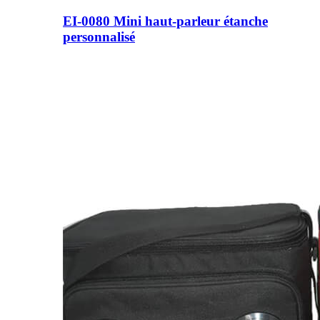
EI-0080 Mini haut-parleur étanche
personnalisé