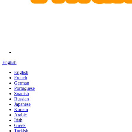
English
English
French
German
Portuguese
Spanish
Russian
Japanese
Korean
Arabic
Irish
Greek
Turkish