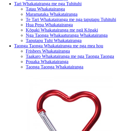
Tari Whakatairanga me nga Tuhituhi
Tatau Whakatairanga
Maramataka Whakatairanga
Te Tari Whakatairanga me nga taputapu Tuhituhi
Hua Pepa Whakatairanga
Kōpaki Whakatairanga me ngā Kōpaki
Nga Taonga Whakaaturanga Whakatairanga
Taputapu Tuhi Whakatairanga
Taonga Taonga Whakatairanga me nga mea hou
Frisbees Whakatairanga
Taakaro Whakatairanga me nga Taonga Taonga
Pouaka Whakatairanga
Taonga Taonga Whakatairanga