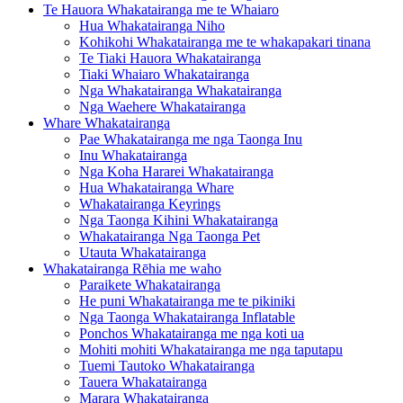
Te Hauora Whakatairanga me te Whaiaro
Hua Whakatairanga Niho
Kohikohi Whakatairanga me te whakapakari tinana
Te Tiaki Hauora Whakatairanga
Tiaki Whaiaro Whakatairanga
Nga Whakatairanga Whakatairanga
Nga Waehere Whakatairanga
Whare Whakatairanga
Pae Whakatairanga me nga Taonga Inu
Inu Whakatairanga
Nga Koha Hararei Whakatairanga
Hua Whakatairanga Whare
Whakatairanga Keyrings
Nga Taonga Kihini Whakatairanga
Whakatairanga Nga Taonga Pet
Utauta Whakatairanga
Whakatairanga Rēhia me waho
Paraikete Whakatairanga
He puni Whakatairanga me te pikiniki
Nga Taonga Whakatairanga Inflatable
Ponchos Whakatairanga me nga koti ua
Mohiti mohiti Whakatairanga me nga taputapu
Tuemi Tautoko Whakatairanga
Tauera Whakatairanga
Marara Whakatairanga