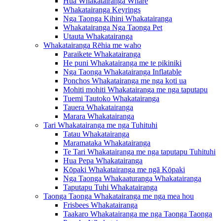
Hua Whakatairanga Whare
Whakatairanga Keyrings
Nga Taonga Kihini Whakatairanga
Whakatairanga Nga Taonga Pet
Utauta Whakatairanga
Whakatairanga Rēhia me waho
Paraikete Whakatairanga
He puni Whakatairanga me te pikiniki
Nga Taonga Whakatairanga Inflatable
Ponchos Whakatairanga me nga koti ua
Mohiti mohiti Whakatairanga me nga taputapu
Tuemi Tautoko Whakatairanga
Tauera Whakatairanga
Marara Whakatairanga
Tari Whakatairanga me nga Tuhituhi
Tatau Whakatairanga
Maramataka Whakatairanga
Te Tari Whakatairanga me nga taputapu Tuhituhi
Hua Pepa Whakatairanga
Kōpaki Whakatairanga me ngā Kōpaki
Nga Taonga Whakaaturanga Whakatairanga
Taputapu Tuhi Whakatairanga
Taonga Taonga Whakatairanga me nga mea hou
Frisbees Whakatairanga
Taakaro Whakatairanga me nga Taonga Taonga