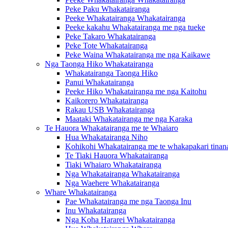
Peke Paku Whakatairanga
Peeke Whakatairanga Whakatairanga
Peeke kakahu Whakatairanga me nga tueke
Peke Takaro Whakatairanga
Peke Tote Whakatairanga
Peke Waina Whakatairanga me nga Kaikawe
Nga Taonga Hiko Whakatairanga
Whakatairanga Taonga Hiko
Panui Whakatairanga
Peeke Hiko Whakatairanga me nga Kaitohu
Kaikorero Whakatairanga
Rakau USB Whakatairanga
Maataki Whakatairanga me nga Karaka
Te Hauora Whakatairanga me te Whaiaro
Hua Whakatairanga Niho
Kohikohi Whakatairanga me te whakapakari tinan
Te Tiaki Hauora Whakatairanga
Tiaki Whaiaro Whakatairanga
Nga Whakatairanga Whakatairanga
Nga Waehere Whakatairanga
Whare Whakatairanga
Pae Whakatairanga me nga Taonga Inu
Inu Whakatairanga
Nga Koha Hararei Whakatairanga