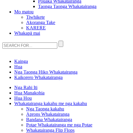
Pouaka Whakatairanga
Taonga Taonga Whakatairanga
Mo matou
Tiwhikete
Akoranga Take
KARERE
Whakapā mai
Kainga
Hua
Nga Taonga Hiko Whakatairanga
Kaikorero Whakatairanga
Nga Rahi Iti
Hua Manakohia
Hua Hou
Whakatairanga kakahu me nga kakahu
Nga Taonga kakahu
Aprons Whakatairanga
Bandana Whakatairanga
Potae Whakatairanga me nga Potae
Whakatairanga Flip Flops