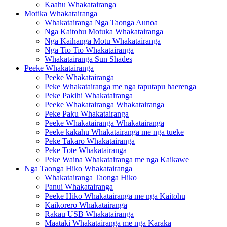
Kaahu Whakatairanga
Motika Whakatairanga
Whakatairanga Nga Taonga Aunoa
Nga Kaitohu Motuka Whakatairanga
Nga Kaihanga Motu Whakatairanga
Nga Tio Tio Whakatairanga
Whakatairanga Sun Shades
Peeke Whakatairanga
Peeke Whakatairanga
Peke Whakatairanga me nga taputapu haerenga
Peke Pakihi Whakatairanga
Peeke Whakatairanga Whakatairanga
Peke Paku Whakatairanga
Peeke Whakatairanga Whakatairanga
Peeke kakahu Whakatairanga me nga tueke
Peke Takaro Whakatairanga
Peke Tote Whakatairanga
Peke Waina Whakatairanga me nga Kaikawe
Nga Taonga Hiko Whakatairanga
Whakatairanga Taonga Hiko
Panui Whakatairanga
Peeke Hiko Whakatairanga me nga Kaitohu
Kaikorero Whakatairanga
Rakau USB Whakatairanga
Maataki Whakatairanga me nga Karaka