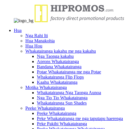
Hua
Nga Rahi Iti
Hua Manakohia
Hua Hou
Whakatairanga kakahu me nga kakahu
Nga Taonga kakahu
Aprons Whakatairanga
Bandana Whakatairanga
Potae Whakatairanga me nga Potae
Whakatairanga Flip Flops
Kaahu Whakatairanga
Motika Whakatairanga
Whakatairanga Nga Taonga Aunoa
Nga Tio Tio Whakatairanga
Whakatairanga Sun Shades
Peeke Whakatairanga
Peeke Whakatairanga
Peke Whakatairanga me nga taputapu haerenga
Peke Pakihi Whakatairanga
Peeke Whakatairanga Whakatairanga