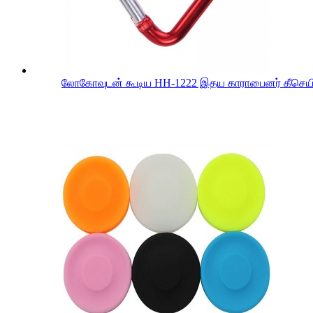
லோகோவுடன் கூடிய HH-1222 இதய காராபைனர் கீசெய