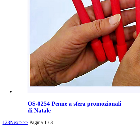
OS-0254 Penne a sfera promozionali
di Natale
1
2
3
Next>
>>
Pagina 1 / 3