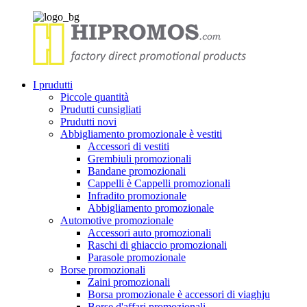
I prudutti
Piccole quantità
Prudutti cunsigliati
Prudutti novi
Abbigliamento promozionale è vestiti
Accessori di vestiti
Grembiuli promozionali
Bandane promozionali
Cappelli è Cappelli promozionali
Infradito promozionale
Abbigliamento promozionale
Automotive promozionale
Accessori auto promozionali
Raschi di ghiaccio promozionali
Parasole promozionale
Borse promozionali
Zaini promozionali
Borsa promozionale è accessori di viaghju
Borse d'affari promozionali