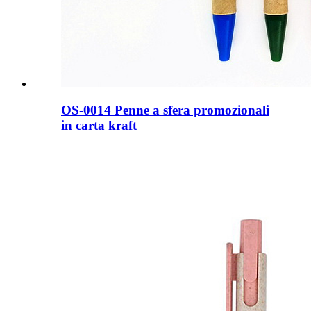
OS-0014 Penne a sfera promozionali
in carta kraft