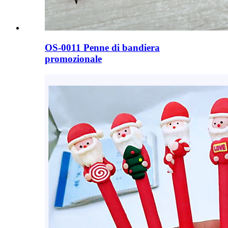
OS-0011 Penne di bandiera
promozionale