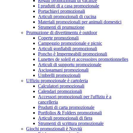
Regali promozionali di vacanze
I prudutti di a casa promozionale
Portachiavi promozionali
Articuli promozionali di cucina
Materiali promozionali per animali domestici
Strumenti di prumuzione
Prumuzione di divertimentu è outdoor
Coperte promozionali
Campeggio promozionale e picnic
Articuli gonfiabili promozionali
Poncho è Impermeabili promozionali
Lunettes de soleil et accessoires promotionnelles
Articuli di supportu promozionale
Asciugamani promozionali
Umbrelli promozionali
Uffiziu promozionale è cartoleria
Calculatori promozionali
Calendari promozionali
Accessori promozionali per l'uffiziu è a
cancelleria
Prudutti di carta promozionale
Portfolios & Folders promozionali
Articuli promozionali di fiera
Strumenti di scrittura promozionale
Giochi promozionali è Novità