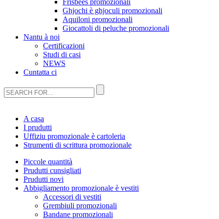
Frisbees promozionali
Ghjochi è ghjoculi promozionali
Aquiloni promozionali
Giocattoli di peluche promozionali
Nantu à noi
Certificazioni
Studi di casi
NEWS
Cuntatta ci
A casa
I prudutti
Uffiziu promozionale è cartoleria
Strumenti di scrittura promozionale
Piccole quantità
Prudutti cunsigliati
Prudutti novi
Abbigliamento promozionale è vestiti
Accessori di vestiti
Grembiuli promozionali
Bandane promozionali