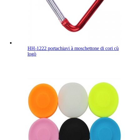
HH-1222 portachiavi à moschettone di cori cù
logò