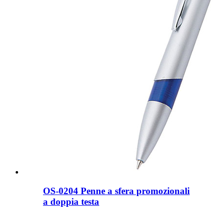
OS-0204 Penne a sfera promozionali
a doppia testa