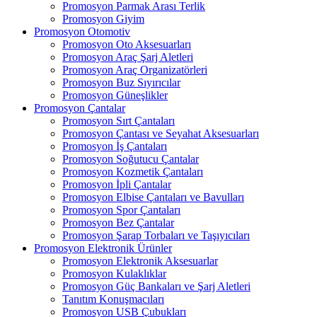
Promosyon Parmak Arası Terlik
Promosyon Giyim
Promosyon Otomotiv
Promosyon Oto Aksesuarları
Promosyon Araç Şarj Aletleri
Promosyon Araç Organizatörleri
Promosyon Buz Sıyırıcılar
Promosyon Güneşlikler
Promosyon Çantalar
Promosyon Sırt Çantaları
Promosyon Çantası ve Seyahat Aksesuarları
Promosyon İş Çantaları
Promosyon Soğutucu Çantalar
Promosyon Kozmetik Çantaları
Promosyon İpli Çantalar
Promosyon Elbise Çantaları ve Bavulları
Promosyon Spor Çantaları
Promosyon Bez Çantalar
Promosyon Şarap Torbaları ve Taşıyıcıları
Promosyon Elektronik Ürünler
Promosyon Elektronik Aksesuarlar
Promosyon Kulaklıklar
Promosyon Güç Bankaları ve Şarj Aletleri
Tanıtım Konuşmacıları
Promosyon USB Çubukları