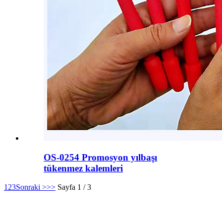
OS-0254 Promosyon yılbaşı
tükenmez kalemleri
1
2
3
Sonraki >
>>
Sayfa 1 / 3