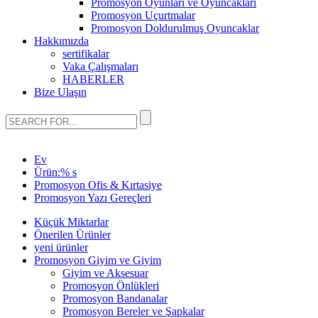
Promosyon Oyunları ve Oyuncakları
Promosyon Uçurtmalar
Promosyon Doldurulmuş Oyuncaklar
Hakkımızda
sertifikalar
Vaka Çalışmaları
HABERLER
Bize Ulaşın
Ev
Ürün:% s
Promosyon Ofis & Kırtasiye
Promosyon Yazı Gereçleri
Küçük Miktarlar
Önerilen Ürünler
yeni ürünler
Promosyon Giyim ve Giyim
Giyim ve Aksesuar
Promosyon Önlükleri
Promosyon Bandanalar
Promosyon Bereler ve Şapkalar