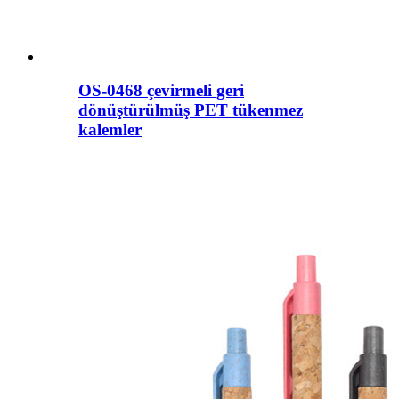
OS-0468 çevirmeli geri
dönüştürülmüş PET tükenmez
kalemler