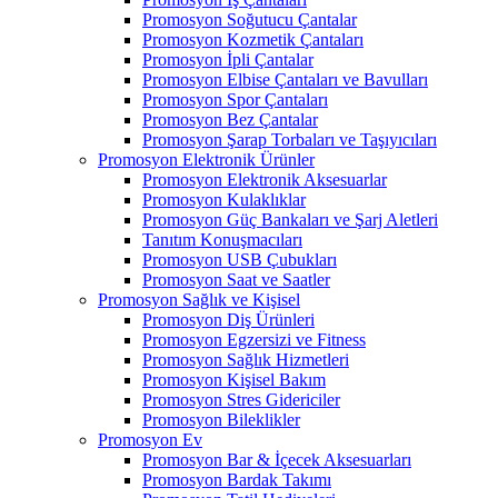
Promosyon Soğutucu Çantalar
Promosyon Kozmetik Çantaları
Promosyon İpli Çantalar
Promosyon Elbise Çantaları ve Bavulları
Promosyon Spor Çantaları
Promosyon Bez Çantalar
Promosyon Şarap Torbaları ve Taşıyıcıları
Promosyon Elektronik Ürünler
Promosyon Elektronik Aksesuarlar
Promosyon Kulaklıklar
Promosyon Güç Bankaları ve Şarj Aletleri
Tanıtım Konuşmacıları
Promosyon USB Çubukları
Promosyon Saat ve Saatler
Promosyon Sağlık ve Kişisel
Promosyon Diş Ürünleri
Promosyon Egzersizi ve Fitness
Promosyon Sağlık Hizmetleri
Promosyon Kişisel Bakım
Promosyon Stres Gidericiler
Promosyon Bileklikler
Promosyon Ev
Promosyon Bar & İçecek Aksesuarları
Promosyon Bardak Takımı