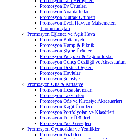
Promosyon Tatil Hediyeleri
Promosyon Ev Ürünleri
Promosyon Anahtarlıklar
Promosyon Mutfak Ürünleri
Promosyon Evcil Hayvan Malzemeleri
Tanıtım araçları
Promosyon Eğlence ve Açık Hava
Promosyon Battaniyeler
Promosyon Kamp & Piknik
Promosyon Şişme Ürünler
Promosyon Pançolar & Yağmurluklar
Promosyon Güneş Gözlüğü ve Aksesuarları
Promosyon Destek Öğeleri
Promosyon Havlular
Promosyon Şemsiye
Promosyon Ofis & Kırtasiye
Promosyon Hesaplayıcıları
Promosyon Takvimleri
Promosyon Ofis ve Kırtasiye Aksesuarları
Promosyon Kağıt Ürünleri
Promosyon Portfolyoları ve Klasörleri
Promosyon Fuar Ürünleri
Promosyon Yazı Gereçleri
Promosyon Oyuncaklar ve Yenilikler
Promosyon Frizbileri