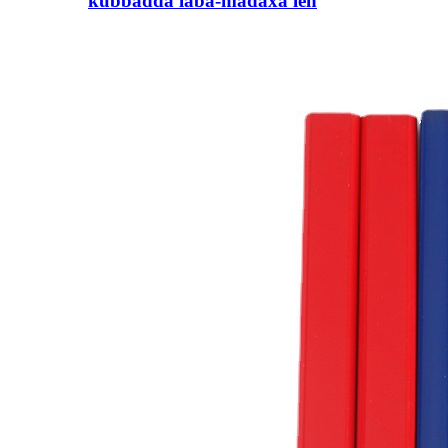
kubbadda laba-madaxa leh