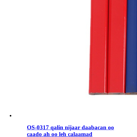
OS-0317 qalin nijaar daabacan oo
caado ah oo leh calaamad