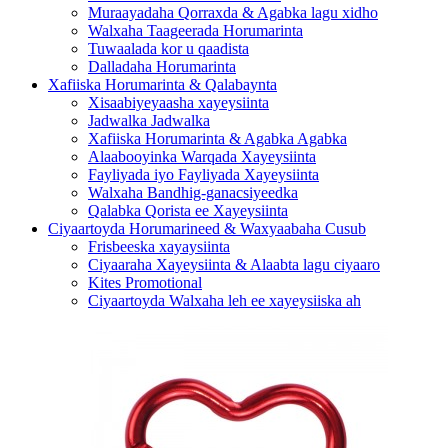
Muraayadaha Qorraxda & Agabka lagu xidho
Walxaha Taageerada Horumarinta
Tuwaalada kor u qaadista
Dalladaha Horumarinta
Xafiiska Horumarinta & Qalabaynta
Xisaabiyeyaasha xayeysiinta
Jadwalka Jadwalka
Xafiiska Horumarinta & Agabka Agabka
Alaabooyinka Warqada Xayeysiinta
Fayliyada iyo Fayliyada Xayeysiinta
Walxaha Bandhig-ganacsiyeedka
Qalabka Qorista ee Xayeysiinta
Ciyaartoyda Horumarineed & Waxyaabaha Cusub
Frisbeeska xayaysiinta
Ciyaaraha Xayeysiinta & Alaabta lagu ciyaaro
Kites Promotional
Ciyaartoyda Walxaha leh ee xayeysiiska ah