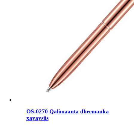
OS-0270 Qalimaanta dheemanka
xayaysiis