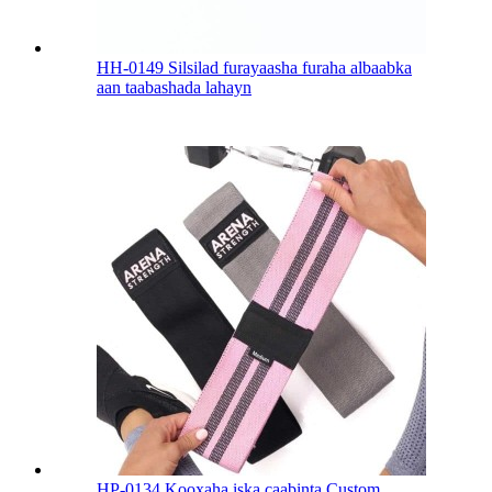
HH-0149 Silsilad furayaasha furaha albaabka
aan taabashada lahayn
HP-0134 Kooxaha iska caabinta Custom