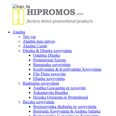
Alaabta
Tiro yar
Alaabta lagu taliyay
Alaabta Cusub
Dharka & Dharka xayeysiinta
Qalabka Dharka
Promotional Aprons
Bananaska xayaysiinta
Koofiyadaha & Koofiyadaha Xayeysiinta
Flip Flops xayaysiis
Dharka xayeysiinta
Baabuurta xayaysiinta
Agabka Gawaarida ee xayaysiis
Xakamaynta Barafka
Hooska Qorraxda ee Promotional
Bacaha xayeysiinta
Boorsooyinka dhabarka ee xayeysiinta
Boorsada Xayeysiinta & Agabka Safarka
Boorsooyinka Ganacsiga ee Xayeysiinta