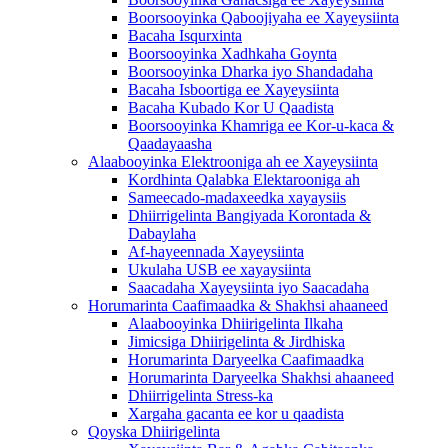
Boorsooyinka Qaboojiyaha ee Xayeysiinta
Bacaha Isqurxinta
Boorsooyinka Xadhkaha Goynta
Boorsooyinka Dharka iyo Shandadaha
Bacaha Isboortiga ee Xayeysiinta
Bacaha Kubado Kor U Qaadista
Boorsooyinka Khamriga ee Kor-u-kaca &
Qaadayaasha
Alaabooyinka Elektrooniga ah ee Xayeysiinta
Kordhinta Qalabka Elektarooniga ah
Sameecado-madaxeedka xayaysiis
Dhiirrigelinta Bangiyada Korontada &
Dabaylaha
Af-hayeennada Xayeysiinta
Ukulaha USB ee xayaysiinta
Saacadaha Xayeysiinta iyo Saacadaha
Horumarinta Caafimaadka & Shakhsi ahaaneed
Alaabooyinka Dhiirigelinta Ilkaha
Jimicsiga Dhiirigelinta & Jirdhiska
Horumarinta Daryeelka Caafimaadka
Horumarinta Daryeelka Shakhsi ahaaneed
Dhiirrigelinta Stress-ka
Xargaha gacanta ee kor u qaadista
Qoyska Dhiirigelinta