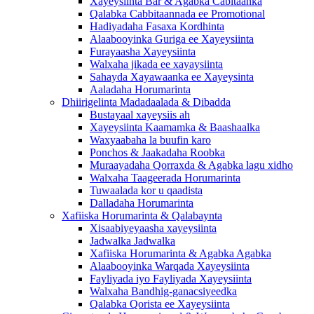
Xayeysiinta Bar & Agabka Cabitaanka
Qalabka Cabbitaannada ee Promotional
Hadiyadaha Fasaxa Kordhinta
Alaabooyinka Guriga ee Xayeysiinta
Furayaasha Xayeysiinta
Walxaha jikada ee xayaysiinta
Sahayda Xayawaanka ee Xayeysinta
Aaladaha Horumarinta
Dhiirigelinta Madadaalada & Dibadda
Bustayaal xayeysiis ah
Xayeysiinta Kaamamka & Baashaalka
Waxyaabaha la buufin karo
Ponchos & Jaakadaha Roobka
Muraayadaha Qorraxda & Agabka lagu xidho
Walxaha Taageerada Horumarinta
Tuwaalada kor u qaadista
Dalladaha Horumarinta
Xafiiska Horumarinta & Qalabaynta
Xisaabiyeyaasha xayeysiinta
Jadwalka Jadwalka
Xafiiska Horumarinta & Agabka Agabka
Alaabooyinka Warqada Xayeysiinta
Fayliyada iyo Fayliyada Xayeysiinta
Walxaha Bandhig-ganacsiyeedka
Qalabka Qorista ee Xayeysiinta