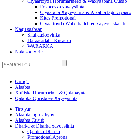
Ciyaartoyda Horumarineed & Waxyaabaha Cusub
Frisbeeska xayaysiinta
Ciyaaraha Xayeysiinta & Alaabta lagu ciyaaro
Kites Promotional
Ciyaartoyda Walxaha leh ee xayeysiiska ah
Nagu saabsan
Shahaadooyinka
Daraasadaha Kiisaska
WARARKA
Nala soo xiriir
Guriga
Alaabta
Xafiiska Horumarinta & Qalabaynta
Qalabka Qorista ee Xayeysiinta
Tiro yar
Alaabta lagu taliyay
Alaabta Cusub
Dharka & Dharka xayeysiinta
Qalabka Dharka
Promotional Aprons