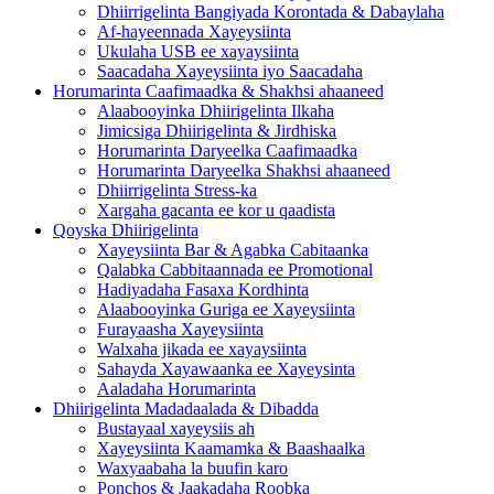
Dhiirrigelinta Bangiyada Korontada & Dabaylaha
Af-hayeennada Xayeysiinta
Ukulaha USB ee xayaysiinta
Saacadaha Xayeysiinta iyo Saacadaha
Horumarinta Caafimaadka & Shakhsi ahaaneed
Alaabooyinka Dhiirigelinta Ilkaha
Jimicsiga Dhiirigelinta & Jirdhiska
Horumarinta Daryeelka Caafimaadka
Horumarinta Daryeelka Shakhsi ahaaneed
Dhiirrigelinta Stress-ka
Xargaha gacanta ee kor u qaadista
Qoyska Dhiirigelinta
Xayeysiinta Bar & Agabka Cabitaanka
Qalabka Cabbitaannada ee Promotional
Hadiyadaha Fasaxa Kordhinta
Alaabooyinka Guriga ee Xayeysiinta
Furayaasha Xayeysiinta
Walxaha jikada ee xayaysiinta
Sahayda Xayawaanka ee Xayeysinta
Aaladaha Horumarinta
Dhiirigelinta Madadaalada & Dibadda
Bustayaal xayeysiis ah
Xayeysiinta Kaamamka & Baashaalka
Waxyaabaha la buufin karo
Ponchos & Jaakadaha Roobka