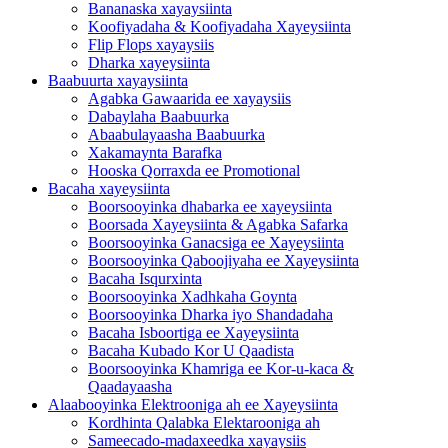
Bananaska xayaysiinta
Koofiyadaha & Koofiyadaha Xayeysiinta
Flip Flops xayaysiis
Dharka xayeysiinta
Baabuurta xayaysiinta
Agabka Gawaarida ee xayaysiis
Dabaylaha Baabuurka
Abaabulayaasha Baabuurka
Xakamaynta Barafka
Hooska Qorraxda ee Promotional
Bacaha xayeysiinta
Boorsooyinka dhabarka ee xayeysiinta
Boorsada Xayeysiinta & Agabka Safarka
Boorsooyinka Ganacsiga ee Xayeysiinta
Boorsooyinka Qaboojiyaha ee Xayeysiinta
Bacaha Isqurxinta
Boorsooyinka Xadhkaha Goynta
Boorsooyinka Dharka iyo Shandadaha
Bacaha Isboortiga ee Xayeysiinta
Bacaha Kubado Kor U Qaadista
Boorsooyinka Khamriga ee Kor-u-kaca &
Qaadayaasha
Alaabooyinka Elektrooniga ah ee Xayeysiinta
Kordhinta Qalabka Elektarooniga ah
Sameecado-madaxeedka xayaysiis