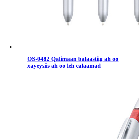
OS-0482 Qalimaan balaastiig ah oo
xayeysiis ah oo leh calaamad