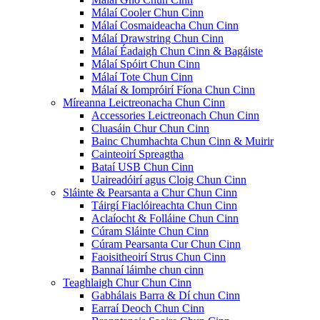
Málaí Cooler Chun Cinn
Málaí Cosmaideacha Chun Cinn
Málaí Drawstring Chun Cinn
Málaí Éadaigh Chun Cinn & Bagáiste
Málaí Spóirt Chun Cinn
Málaí Tote Chun Cinn
Málaí & Iompróirí Fíona Chun Cinn
Míreanna Leictreonacha Chun Cinn
Accessories Leictreonach Chun Cinn
Cluasáin Chur Chun Cinn
Bainc Chumhachta Chun Cinn & Muirir
Cainteoirí Spreagtha
Bataí USB Chun Cinn
Uaireadóirí agus Cloig Chun Cinn
Sláinte & Pearsanta a Chur Chun Cinn
Táirgí Fiaclóireachta Chun Cinn
Aclaíocht & Folláine Chun Cinn
Cúram Sláinte Chun Cinn
Cúram Pearsanta Cur Chun Cinn
Faoisitheoirí Strus Chun Cinn
Bannaí láimhe chun cinn
Teaghlaigh Chur Chun Cinn
Gabhálais Barra & Dí chun Cinn
Earraí Deoch Chun Cinn