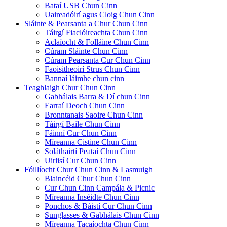
Bataí USB Chun Cinn
Uaireadóirí agus Cloig Chun Cinn
Sláinte & Pearsanta a Chur Chun Cinn
Táirgí Fiaclóireachta Chun Cinn
Aclaíocht & Folláine Chun Cinn
Cúram Sláinte Chun Cinn
Cúram Pearsanta Cur Chun Cinn
Faoisitheoirí Strus Chun Cinn
Bannaí láimhe chun cinn
Teaghlaigh Chur Chun Cinn
Gabhálais Barra & Dí chun Cinn
Earraí Deoch Chun Cinn
Bronntanais Saoire Chun Cinn
Táirgí Baile Chun Cinn
Fáinní Cur Chun Cinn
Míreanna Cistine Chun Cinn
Soláthairtí Peataí Chun Cinn
Uirlisí Cur Chun Cinn
Fóillíocht Chur Chun Cinn & Lasmuigh
Blaincéid Chur Chun Cinn
Cur Chun Cinn Campála & Picnic
Míreanna Inséidte Chun Cinn
Ponchos & Báistí Cur Chun Cinn
Sunglasses & Gabhálais Chun Cinn
Míreanna Tacaíochta Chun Cinn