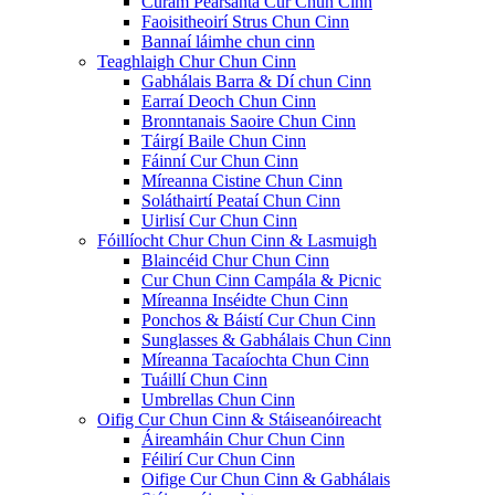
Cúram Pearsanta Cur Chun Cinn
Faoisitheoirí Strus Chun Cinn
Bannaí láimhe chun cinn
Teaghlaigh Chur Chun Cinn
Gabhálais Barra & Dí chun Cinn
Earraí Deoch Chun Cinn
Bronntanais Saoire Chun Cinn
Táirgí Baile Chun Cinn
Fáinní Cur Chun Cinn
Míreanna Cistine Chun Cinn
Soláthairtí Peataí Chun Cinn
Uirlisí Cur Chun Cinn
Fóillíocht Chur Chun Cinn & Lasmuigh
Blaincéid Chur Chun Cinn
Cur Chun Cinn Campála & Picnic
Míreanna Inséidte Chun Cinn
Ponchos & Báistí Cur Chun Cinn
Sunglasses & Gabhálais Chun Cinn
Míreanna Tacaíochta Chun Cinn
Tuáillí Chun Cinn
Umbrellas Chun Cinn
Oifig Cur Chun Cinn & Stáiseanóireacht
Áireamháin Chur Chun Cinn
Féilirí Cur Chun Cinn
Oifige Cur Chun Cinn & Gabhálais