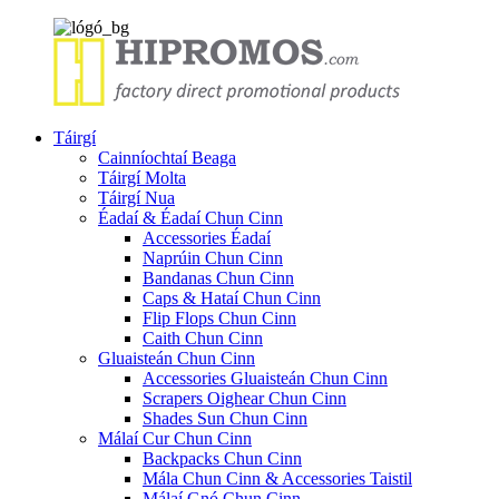
Táirgí
Cainníochtaí Beaga
Táirgí Molta
Táirgí Nua
Éadaí & Éadaí Chun Cinn
Accessories Éadaí
Naprúin Chun Cinn
Bandanas Chun Cinn
Caps & Hataí Chun Cinn
Flip Flops Chun Cinn
Caith Chun Cinn
Gluaisteán Chun Cinn
Accessories Gluaisteán Chun Cinn
Scrapers Oighear Chun Cinn
Shades Sun Chun Cinn
Málaí Cur Chun Cinn
Backpacks Chun Cinn
Mála Chun Cinn & Accessories Taistil
Málaí Gnó Chun Cinn