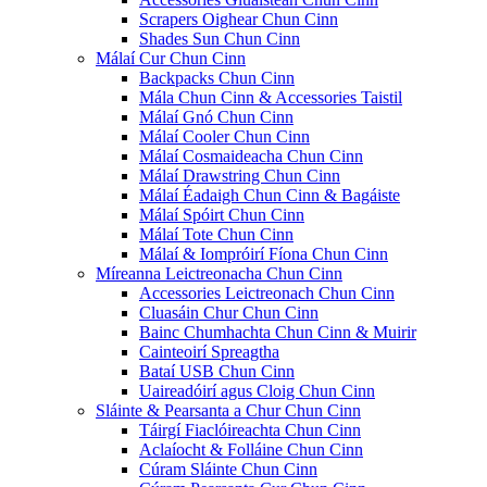
Scrapers Oighear Chun Cinn
Shades Sun Chun Cinn
Málaí Cur Chun Cinn
Backpacks Chun Cinn
Mála Chun Cinn & Accessories Taistil
Málaí Gnó Chun Cinn
Málaí Cooler Chun Cinn
Málaí Cosmaideacha Chun Cinn
Málaí Drawstring Chun Cinn
Málaí Éadaigh Chun Cinn & Bagáiste
Málaí Spóirt Chun Cinn
Málaí Tote Chun Cinn
Málaí & Iompróirí Fíona Chun Cinn
Míreanna Leictreonacha Chun Cinn
Accessories Leictreonach Chun Cinn
Cluasáin Chur Chun Cinn
Bainc Chumhachta Chun Cinn & Muirir
Cainteoirí Spreagtha
Bataí USB Chun Cinn
Uaireadóirí agus Cloig Chun Cinn
Sláinte & Pearsanta a Chur Chun Cinn
Táirgí Fiaclóireachta Chun Cinn
Aclaíocht & Folláine Chun Cinn
Cúram Sláinte Chun Cinn