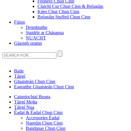
Frisbees Chun Cinn
Cluichí Cur Chun Cinn & Bréagáin
Kites Chur Chun Cinn
Bréagáin Stuffed Chun Cinn
Fúinn
Deimhnithe
Staidéir ar Chásanna
NUACHT
Glaoigh orainn
Baile
Táirgí
Gluaisteán Chun Cinn
Eagraithe Gluaisteán Chun Cinn
Cainníochtaí Beaga
Táirgí Molta
Táirgí Nua
Éadaí & Éadaí Chun Cinn
Accessories Éadaí
Naprúin Chun Cinn
Bandanas Chun Cinn