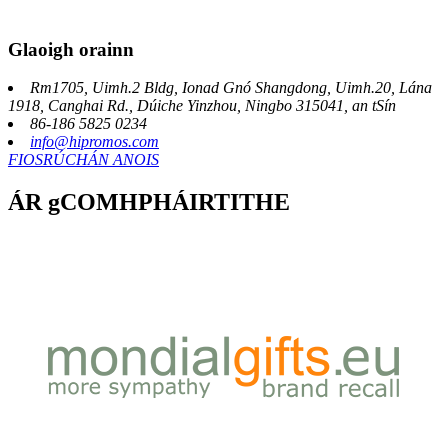
Glaoigh orainn
Rm1705, Uimh.2 Bldg, Ionad Gnó Shangdong, Uimh.20, Lána
1918, Canghai Rd., Dúiche Yinzhou, Ningbo 315041, an tSín
86-186 5825 0234
info@hipromos.com
FIOSRÚCHÁN ANOIS
ÁR gCOMHPHÁIRTITHE