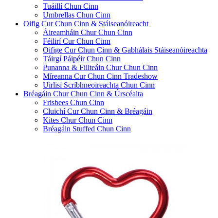
Tuáillí Chun Cinn
Umbrellas Chun Cinn
Oifig Cur Chun Cinn & Stáiseanóireacht
Áireamháin Chur Chun Cinn
Féilirí Cur Chun Cinn
Oifige Cur Chun Cinn & Gabhálais Stáiseanóireachta
Táirgí Páipéir Chun Cinn
Punanna & Fillteáin Chur Chun Cinn
Míreanna Cur Chun Cinn Tradeshow
Uirlisí Scríbhneoireachta Chun Cinn
Bréagáin Chur Chun Cinn & Úrscéalta
Frisbees Chun Cinn
Cluichí Cur Chun Cinn & Bréagáin
Kites Chur Chun Cinn
Bréagáin Stuffed Chun Cinn