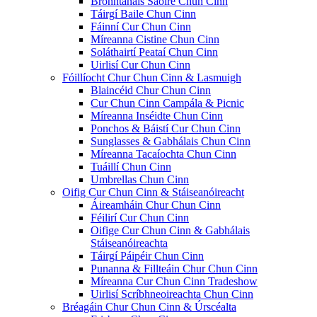
Bronntanais Saoire Chun Cinn
Táirgí Baile Chun Cinn
Fáinní Cur Chun Cinn
Míreanna Cistine Chun Cinn
Soláthairtí Peataí Chun Cinn
Uirlisí Cur Chun Cinn
Fóillíocht Chur Chun Cinn & Lasmuigh
Blaincéid Chur Chun Cinn
Cur Chun Cinn Campála & Picnic
Míreanna Inséidte Chun Cinn
Ponchos & Báistí Cur Chun Cinn
Sunglasses & Gabhálais Chun Cinn
Míreanna Tacaíochta Chun Cinn
Tuáillí Chun Cinn
Umbrellas Chun Cinn
Oifig Cur Chun Cinn & Stáiseanóireacht
Áireamháin Chur Chun Cinn
Féilirí Cur Chun Cinn
Oifige Cur Chun Cinn & Gabhálais
Stáiseanóireachta
Táirgí Páipéir Chun Cinn
Punanna & Fillteáin Chur Chun Cinn
Míreanna Cur Chun Cinn Tradeshow
Uirlisí Scríbhneoireachta Chun Cinn
Bréagáin Chur Chun Cinn & Úrscéalta