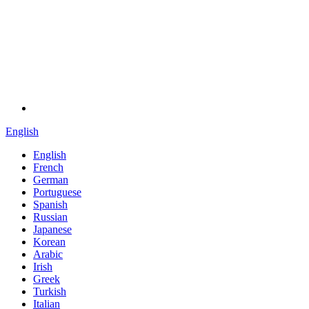
English
English
French
German
Portuguese
Spanish
Russian
Japanese
Korean
Arabic
Irish
Greek
Turkish
Italian