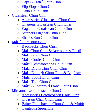
Caps & Hataí Chun Cinn
Flip Flops Chun Cinn
Caith Chun Cinn
Gluaisteán Chun Cinn
Accessories Gluaisteán Chun Cinn
Chargers Gluaisteán Chun Cinn
Eagraithe Gluaisteán Chun Cinn
Scrapers Oighear Chun Cinn
Shades Sun Chun Cinn
Málaí Cur Chun Cinn
Backpacks Chun Cinn
Mála Chun Cinn & Accessories Taistil
Málaí Gnó Chun Cinn
Málaí Cooler Chun Cinn
Málaí Cosmaideacha Chun Cinn
Málaí Drawstring Chun Cinn
Málaí Éadaigh Chun Cinn & Bagáiste
Málaí Spóirt Chun Cinn
Málaí Tote Chun Cinn
Málaí & Iompróirí Fíona Chun Cinn
Míreanna Leictreonacha Chun Cinn
Accessories Leictreonach Chun Cinn
Cluasáin Chur Chun Cinn
Bainc Chumhachta Chun Cinn & Muirir
Cainteoirí Spreagtha