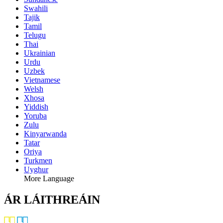
Swahili
Tajik
Tamil
Telugu
Thai
Ukrainian
Urdu
Uzbek
Vietnamese
Welsh
Xhosa
Yiddish
Yoruba
Zulu
Kinyarwanda
Tatar
Oriya
Turkmen
Uyghur
More Language
ÁR LÁITHREÁIN