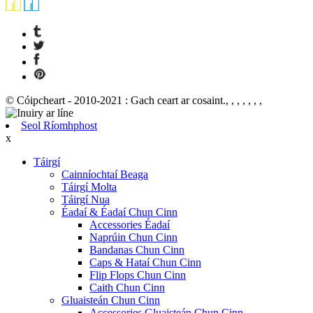
© Cóipcheart - 2010-2021 : Gach ceart ar cosaint., , , , , , ,
Seol Ríomhphost
x
Táirgí
Cainníochtaí Beaga
Táirgí Molta
Táirgí Nua
Éadaí & Éadaí Chun Cinn
Accessories Éadaí
Naprúin Chun Cinn
Bandanas Chun Cinn
Caps & Hataí Chun Cinn
Flip Flops Chun Cinn
Caith Chun Cinn
Gluaisteán Chun Cinn
Accessories Gluaisteán Chun Cinn