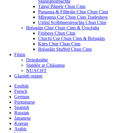
Stáiseanóireachta
Táirgí Páipéir Chun Cinn
Punanna & Fillteáin Chur Chun Cinn
Míreanna Cur Chun Cinn Tradeshow
Uirlisí Scríbhneoireachta Chun Cinn
Bréagáin Chur Chun Cinn & Úrscéalta
Frisbees Chun Cinn
Cluichí Cur Chun Cinn & Bréagáin
Kites Chur Chun Cinn
Bréagáin Stuffed Chun Cinn
Fúinn
Deimhnithe
Staidéir ar Chásanna
NUACHT
Glaoigh orainn
English
French
German
Portuguese
Spanish
Russian
Japanese
Korean
Arabic