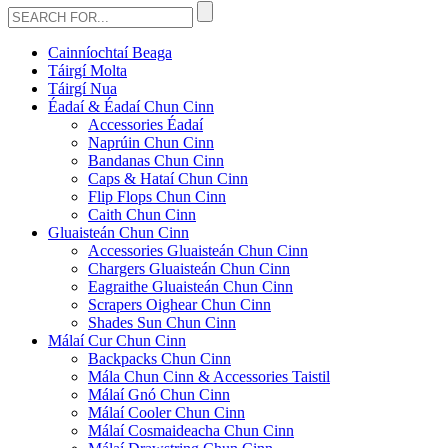
Cainníochtaí Beaga
Táirgí Molta
Táirgí Nua
Éadaí & Éadaí Chun Cinn
Accessories Éadaí
Naprúin Chun Cinn
Bandanas Chun Cinn
Caps & Hataí Chun Cinn
Flip Flops Chun Cinn
Caith Chun Cinn
Gluaisteán Chun Cinn
Accessories Gluaisteán Chun Cinn
Chargers Gluaisteán Chun Cinn
Eagraithe Gluaisteán Chun Cinn
Scrapers Oighear Chun Cinn
Shades Sun Chun Cinn
Málaí Cur Chun Cinn
Backpacks Chun Cinn
Mála Chun Cinn & Accessories Taistil
Málaí Gnó Chun Cinn
Málaí Cooler Chun Cinn
Málaí Cosmaideacha Chun Cinn