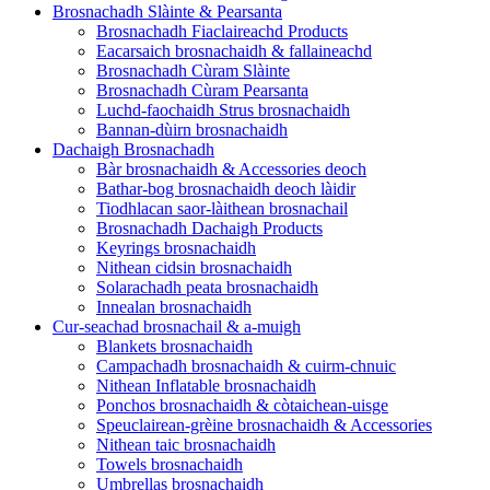
Brosnachadh Slàinte & Pearsanta
Brosnachadh Fiaclaireachd Products
Eacarsaich brosnachaidh & fallaineachd
Brosnachadh Cùram Slàinte
Brosnachadh Cùram Pearsanta
Luchd-faochaidh Strus brosnachaidh
Bannan-dùirn brosnachaidh
Dachaigh Brosnachadh
Bàr brosnachaidh & Accessories deoch
Bathar-bog brosnachaidh deoch làidir
Tiodhlacan saor-làithean brosnachail
Brosnachadh Dachaigh Products
Keyrings brosnachaidh
Nithean cidsin brosnachaidh
Solarachadh peata brosnachaidh
Innealan brosnachaidh
Cur-seachad brosnachail & a-muigh
Blankets brosnachaidh
Campachadh brosnachaidh & cuirm-chnuic
Nithean Inflatable brosnachaidh
Ponchos brosnachaidh & còtaichean-uisge
Speuclairean-grèine brosnachaidh & Accessories
Nithean taic brosnachaidh
Towels brosnachaidh
Umbrellas brosnachaidh