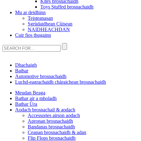
Kites brosnachaidh
Toys Stuffed brosnachaidh
Mu ar deidhinn
Teisteanasan
Sgrùdaidhean Cùisean
NAIDHEACHDAN
Cuir fios thugainn
Dhachaigh
Bathar
Automotive brosnachaidh
Luchd-eagrachaidh chàraichean brosnachaidh
Meudan Beaga
Bathar air a mholadh
Bathar Ùra
Aodach brosnachail & aodach
Accessories airson aodach
Apronan brosnachaidh
Bandanas brosnachaidh
Ceapan brosnachaidh & adan
Flip Flops brosnachaidh