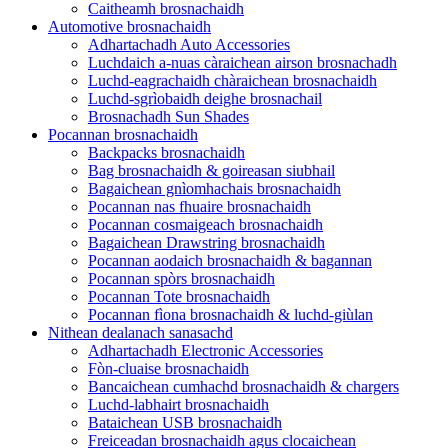
Caitheamh brosnachaidh
Automotive brosnachaidh
Adhartachadh Auto Accessories
Luchdaich a-nuas càraichean airson brosnachadh
Luchd-eagrachaidh chàraichean brosnachaidh
Luchd-sgrìobaidh deighe brosnachail
Brosnachadh Sun Shades
Pocannan brosnachaidh
Backpacks brosnachaidh
Bag brosnachaidh & goireasan siubhail
Bagaichean gnìomhachais brosnachaidh
Pocannan nas fhuaire brosnachaidh
Pocannan cosmaigeach brosnachaidh
Bagaichean Drawstring brosnachaidh
Pocannan aodaich brosnachaidh & bagannan
Pocannan spòrs brosnachaidh
Pocannan Tote brosnachaidh
Pocannan fìona brosnachaidh & luchd-giùlan
Nithean dealanach sanasachd
Adhartachadh Electronic Accessories
Fòn-cluaise brosnachaidh
Bancaichean cumhachd brosnachaidh & chargers
Luchd-labhairt brosnachaidh
Bataichean USB brosnachaidh
Freiceadan brosnachaidh agus clocaichean