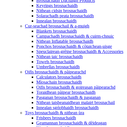
Brosnachadh Dachaigh Products
Keyrings brosnachaidh
Nithean cidsin brosnachaidh
Solarachadh peata brosnachaidh
Innealan brosnachaidh
Cur-seachad brosnachail & a-muigh
Blankets brosnachaidh
Campachadh brosnachaidh & cuirm-chnuic
Nithean Inflatable brosnachaidh
Ponchos brosnachaidh & còtaichean-uisge
Speuclairean-grèine brosnachaidh & Accessories
Nithean taic brosnachaidh
Towels brosnachaidh
Umbrellas brosnachaidh
Oifis brosnachaidh & pàipearachd
Calculators brosnachaidh
Mìosachain brosnachaidh
Oifis brosnachaidh & goireasan pàipearachd
Toraidhean pàipear brosnachaidh
Pasganan brosnachaidh & pasganan
Nithean taisbeanaidhean malairt brosnachail
Innealan sgrìobhaidh brosnachaidh
Toys brosnachaidh & nithean ùra
Frisbees brosnachaidh
Geamannan brosnachaidh & dèideagan