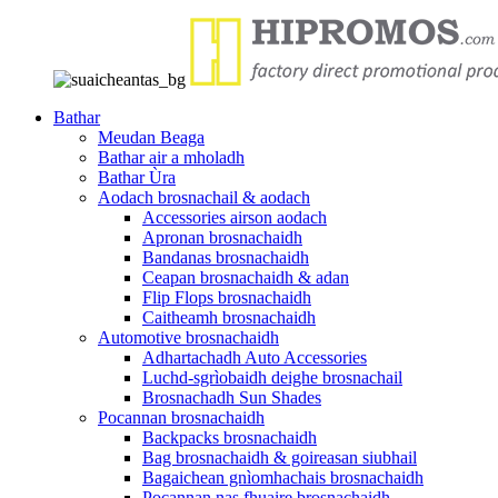
Bathar
Meudan Beaga
Bathar air a mholadh
Bathar Ùra
Aodach brosnachail & aodach
Accessories airson aodach
Apronan brosnachaidh
Bandanas brosnachaidh
Ceapan brosnachaidh & adan
Flip Flops brosnachaidh
Caitheamh brosnachaidh
Automotive brosnachaidh
Adhartachadh Auto Accessories
Luchd-sgrìobaidh deighe brosnachail
Brosnachadh Sun Shades
Pocannan brosnachaidh
Backpacks brosnachaidh
Bag brosnachaidh & goireasan siubhail
Bagaichean gnìomhachais brosnachaidh
Pocannan nas fhuaire brosnachaidh