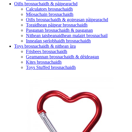
Oifis brosnachaidh & pàipearachd
Calculators brosnachaidh
Mìosachain brosnachaidh
Oifis brosnachaidh & goireasan pàipearachd
Toraidhean pàipear brosnachaidh
Pasganan brosnachaidh & pasganan
Nithean taisbeanaidhean malairt brosnachail
Innealan sgrìobhaidh brosnachaidh
Toys brosnachaidh & nithean ùra
Frisbees brosnachaidh
Geamannan brosnachaidh & dèideagan
Kites brosnachaidh
Toys Stuffed brosnachaidh