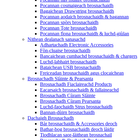
Pocannan cosmaigeach brosnachaidh
Bagaichean Drawstring brosnachaidh
Pocannan aodaich brosnachaidh & bagannan
Pocannan spòrs brosnachaidh
Pocannan Tote brosnachaidh
Pocannan fìona brosnachaidh & luchd-giùlan
Nithean dealanach sanasachd
Adhartachadh Electronic Accessories
Fòn-cluaise brosnachaidh
Bancaichean cumhachd brosnachaidh & chargers
Luchd-labhairt brosnachaidh
Bataichean USB brosnachaidh
Freiceadan brosnachaidh agus clocaichean
Brosnachadh Slàinte & Pearsanta
Brosnachadh Fiaclaireachd Products
Eacarsaich brosnachaidh & fallaineachd
Brosnachadh Cùram Slàinte
Brosnachadh Cùram Pearsanta
Luchd-faochaidh Strus brosnachaidh
Bannan-dùirn brosnachaidh
Dachaigh Brosnachadh
Bàr brosnachaidh & Accessories deoch
Bathar-bog brosnachaidh deoch làidir
Tiodhlacan saor-làithean brosnachail