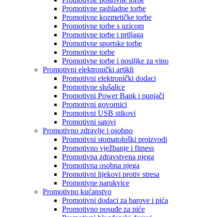
Promotivne rashladne torbe
Promotivne kozmetičke torbe
Promotivne torbe s uzicom
Promotivne torbe i prtljaga
Promotivne sportske torbe
Promotivne torbe
Promotivne torbe i nosiljke za vino
Promotivni elektronički artikli
Promotivni elektronički dodaci
Promotivne slušalice
Promotivni Power Bank i punjači
Promotivni govornici
Promotivni USB stikovi
Promotivni satovi
Promotivno zdravlje i osobno
Promotivni stomatološki proizvodi
Promotivno vježbanje i fitness
Promotivna zdravstvena njega
Promotivna osobna njega
Promotivni lijekovi protiv stresa
Promotivne narukvice
Promotivno kućanstvo
Promotivni dodaci za barove i pića
Promotivno posuđe za piće