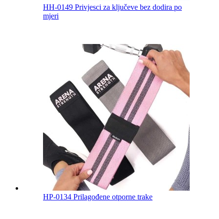
HH-0149 Privjesci za ključeve bez dodira po
mjeri
HP-0134 Prilagođene otporne trake