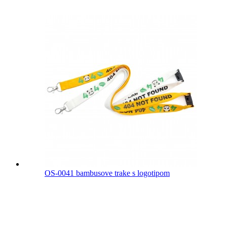
OS-0041 bambusove trake s logotipom