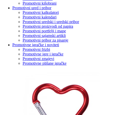
Promotivni kišobrani
Promotivni ured i pribor
Promotivni kalkulatori
Promotivni kalendari
Promotivni uredski i uredski pribor
Promotivni proizvodi od papira
Promotivni portfelji i mape
Promotivni sajamski artikli
Promotivni pribor za pisanje
Promotivne igračke i noviteti
Promotivni frizbi
Promotivne igre i igračke
Promotivni zmajevi
Promotivne plišane igračke