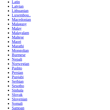
Latin
Latvian
Lithuanian
Luxembou..
Macedonian
Malagasy
Malay
Malayalam
Maltese
Maori
Marathi
Mongolian
Burmese
Nepali
Norwegian
Pashto
Persian
Punjabi
Serbian
Sesotho
Sinhala
Slovak
Slovenian
Somali
Samoan