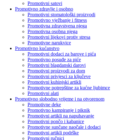
Promotivni satovi
Promotivno zdravlje i osobno
Promotivni stomatološki proizvodi
Promotivno vježbanje i fitness
Promotivna zdravstvena njega
Promotivna osobna njega
Promotivni lijekovi protiv stresa
Promotivne narukvice
Promotivno kućanstvo
Promotivni dodaci za barove i pića
Promotivno posuđe za piće
Promotivni blagdanski darovi
Promotivni proizvodi za dom
Promotivni privjesci za ključeve
Promotivni kuhinjski artikli
Promotivne potrepštine za kućne ljubimce
Promotivni alati
Promotivno slobodno vrijeme i na otvorenom
Promotivne deke
Promotivno kampiranje i piknik
Promotivni artikli na napuhavanje
Promotivni pončo i kabanice
Promotivne sunčane naočale i dodaci
Promotivni artikli podrške
Promotivni ručnici