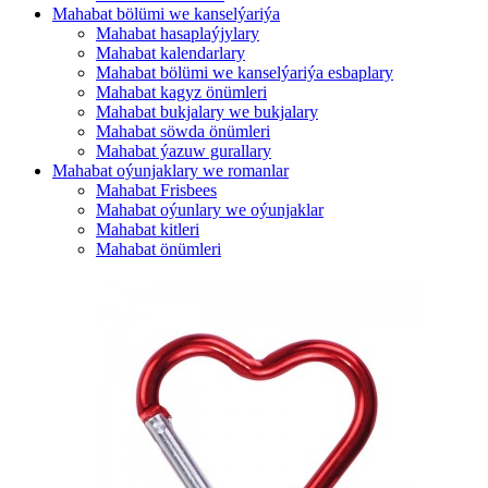
Mahabat bölümi we kanselýariýa
Mahabat hasaplaýjylary
Mahabat kalendarlary
Mahabat bölümi we kanselýariýa esbaplary
Mahabat kagyz önümleri
Mahabat bukjalary we bukjalary
Mahabat söwda önümleri
Mahabat ýazuw gurallary
Mahabat oýunjaklary we romanlar
Mahabat Frisbees
Mahabat oýunlary we oýunjaklar
Mahabat kitleri
Mahabat önümleri