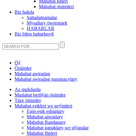
Mahabat kitleri
Mahabat önümleri
Biz hakda
Şahadatnamalar
Mysallary öwrenmek
HABARLAR
Biz bilen habarlaşyň
Öý
Önümler
Mahabat awtoulag
Mahabat awtoulag guramaçylary
Az mukdarda
Maslahat berilýän önümler
Täze önümler
Mahabat eşikleri we geýimleri
Egin-eşik esbaplary
Mahabat apronlary
Mahabat Bandanasy
Mahabat gapaklary we şlýapalar
Mahabat flipleri