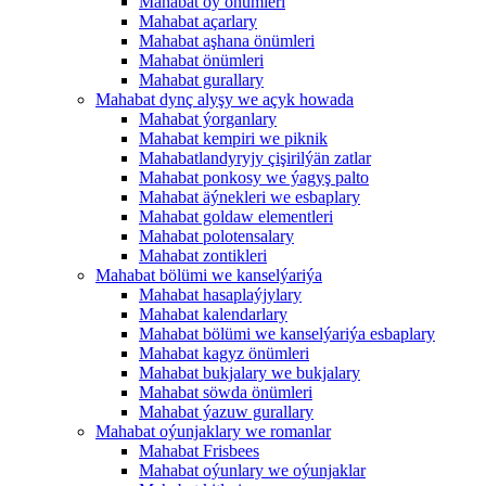
Mahabat öý önümleri
Mahabat açarlary
Mahabat aşhana önümleri
Mahabat önümleri
Mahabat gurallary
Mahabat dynç alyşy we açyk howada
Mahabat ýorganlary
Mahabat kempiri we piknik
Mahabatlandyryjy çişirilýän zatlar
Mahabat ponkosy we ýagyş palto
Mahabat äýnekleri we esbaplary
Mahabat goldaw elementleri
Mahabat polotensalary
Mahabat zontikleri
Mahabat bölümi we kanselýariýa
Mahabat hasaplaýjylary
Mahabat kalendarlary
Mahabat bölümi we kanselýariýa esbaplary
Mahabat kagyz önümleri
Mahabat bukjalary we bukjalary
Mahabat söwda önümleri
Mahabat ýazuw gurallary
Mahabat oýunjaklary we romanlar
Mahabat Frisbees
Mahabat oýunlary we oýunjaklar