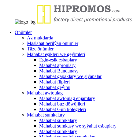
Önümler
Az mukdarda
Maslahat berilýän önümler
Täze önümler
Mahabat eşikleri we geýimleri
Egin-eşik esbaplary
Mahabat apronlary
Mahabat Bandanasy
Mahabat gapaklary we şlýapalar
Mahabat flipleri
Mahabat geýimi
Mahabat awtoulag
Mahabat awtoulag enjamlary
Mahabat buz döwüjileri
Mahabat Gün kölegeleri
Mahabat sumkalary
Mahabat sumkalary
Mahabat sumkasy we syýahat esbaplary
Mahabat sumkalary
Mahabat sowadyjy sumkalar