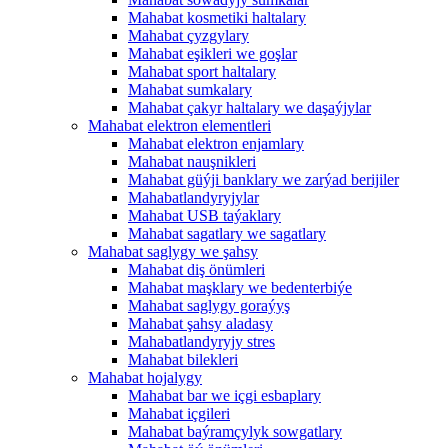
Mahabat kosmetiki haltalary
Mahabat çyzgylary
Mahabat eşikleri we goşlar
Mahabat sport haltalary
Mahabat sumkalary
Mahabat çakyr haltalary we daşaýjylar
Mahabat elektron elementleri
Mahabat elektron enjamlary
Mahabat nauşnikleri
Mahabat güýji banklary we zarýad berijiler
Mahabatlandyryjylar
Mahabat USB taýaklary
Mahabat sagatlary we sagatlary
Mahabat saglygy we şahsy
Mahabat diş önümleri
Mahabat maşklary we bedenterbiýe
Mahabat saglygy goraýyş
Mahabat şahsy aladasy
Mahabatlandyryjy stres
Mahabat bilekleri
Mahabat hojalygy
Mahabat bar we içgi esbaplary
Mahabat içgileri
Mahabat baýramçylyk sowgatlary