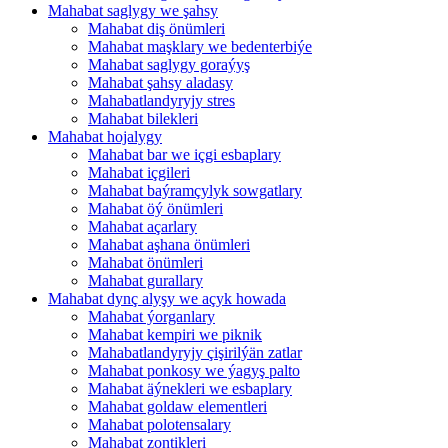
Mahabat saglygy we şahsy
Mahabat diş önümleri
Mahabat maşklary we bedenterbiýe
Mahabat saglygy goraýyş
Mahabat şahsy aladasy
Mahabatlandyryjy stres
Mahabat bilekleri
Mahabat hojalygy
Mahabat bar we içgi esbaplary
Mahabat içgileri
Mahabat baýramçylyk sowgatlary
Mahabat öý önümleri
Mahabat açarlary
Mahabat aşhana önümleri
Mahabat önümleri
Mahabat gurallary
Mahabat dynç alyşy we açyk howada
Mahabat ýorganlary
Mahabat kempiri we piknik
Mahabatlandyryjy çişirilýän zatlar
Mahabat ponkosy we ýagyş palto
Mahabat äýnekleri we esbaplary
Mahabat goldaw elementleri
Mahabat polotensalary
Mahabat zontikleri