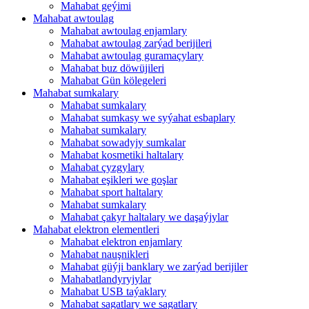
Mahabat geýimi
Mahabat awtoulag
Mahabat awtoulag enjamlary
Mahabat awtoulag zarýad berijileri
Mahabat awtoulag guramaçylary
Mahabat buz döwüjileri
Mahabat Gün kölegeleri
Mahabat sumkalary
Mahabat sumkalary
Mahabat sumkasy we syýahat esbaplary
Mahabat sumkalary
Mahabat sowadyjy sumkalar
Mahabat kosmetiki haltalary
Mahabat çyzgylary
Mahabat eşikleri we goşlar
Mahabat sport haltalary
Mahabat sumkalary
Mahabat çakyr haltalary we daşaýjylar
Mahabat elektron elementleri
Mahabat elektron enjamlary
Mahabat nauşnikleri
Mahabat güýji banklary we zarýad berijiler
Mahabatlandyryjylar
Mahabat USB taýaklary
Mahabat sagatlary we sagatlary