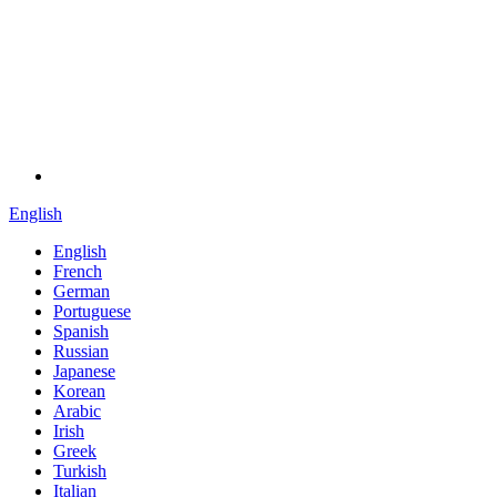
English
English
French
German
Portuguese
Spanish
Russian
Japanese
Korean
Arabic
Irish
Greek
Turkish
Italian