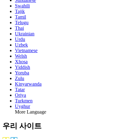
Sundanese
Swahili
Tajik
Tamil
Telugu
Thai
Ukrainian
Urdu
Uzbek
Vietnamese
Welsh
Xhosa
Yiddish
Yoruba
Zulu
Kinyarwanda
Tatar
Oriya
Turkmen
Uyghur
More Language
우리 사이트